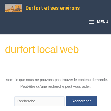
Aller
Rechercher :
Durfort et ses environs
au
contenu
MENU
durfort local web
Il semble que nous ne pouvons pas trouver le contenu demandé.
Peut-être qu’une recherche peut vous aider.