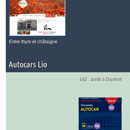
Entre thym et châtaigne
Autocars Lio
142 : arrêt à Durfort