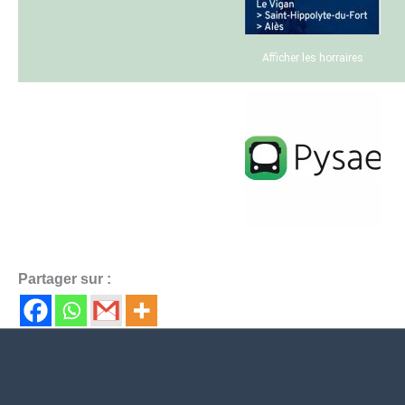
Afficher les horraires
Application mobile Pysae
Partager sur :