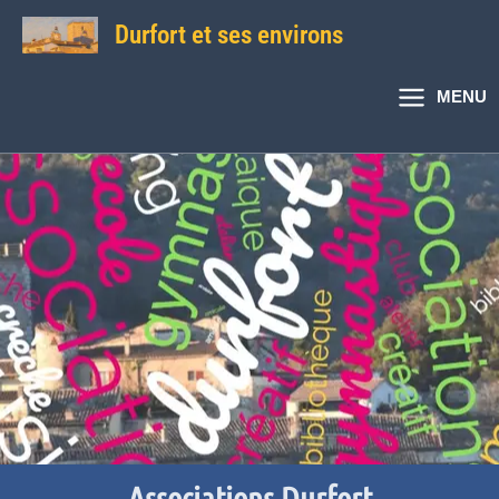
Aller
Durfort et ses environs
au
contenu
MENU
Associations Durfort