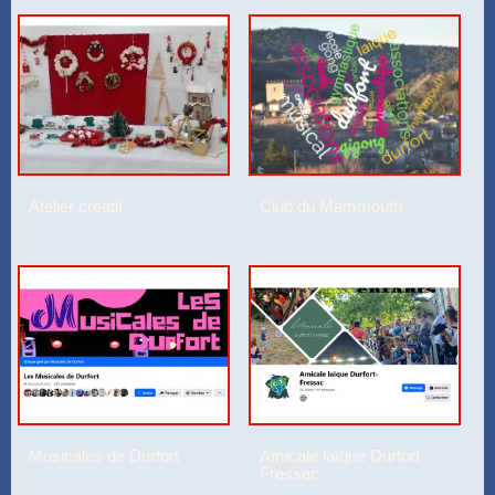
Club du Mammouth
Atelier créatif
Musicales de Durfort
Amicale laïque Durfort
Fressac