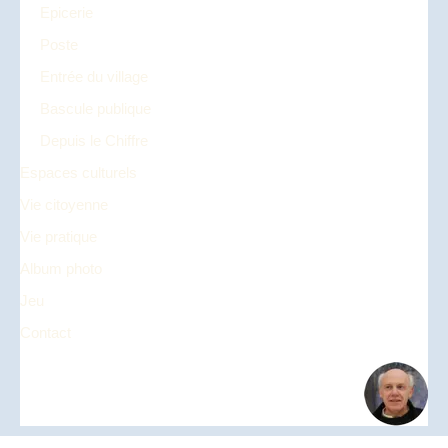
Epicerie
Poste
Entrée du village
Bascule publique
Depuis le Chiffre
Espaces culturels
Vie citoyenne
Vie pratique
Album photo
Jeu
Contact