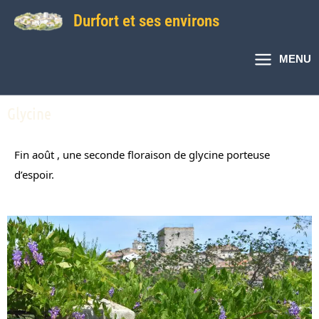
Aller
Durfort et ses environs
au
contenu
MENU
Glycine
Fin août , une seconde floraison de glycine porteuse 
d’espoir.