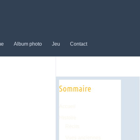
ue
Album photo
Jeu
Contact
Sommaire
Accueil
Histoire
Récits
Vues anciennes