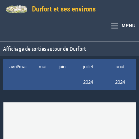
Aller
Durfort et ses environs
au
contenu
MENU
Affichage de sorties autour de Durfort
avril/mai
mai
juin
juillet
aout
2024
2024