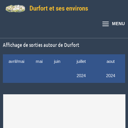
Aller
Durfort et ses environs
au
contenu
MENU
Affichage de sorties autour de Durfort
avril/mai
mai
juin
juillet
aout
2024
2024